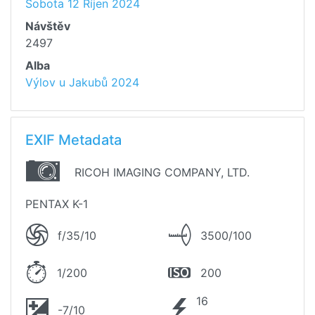
Sobota 12 Říjen 2024
Návštěv
2497
Alba
Výlov u Jakubů 2024
EXIF Metadata
RICOH IMAGING COMPANY, LTD.
PENTAX K-1
f/35/10
3500/100
1/200
200
16
-7/10