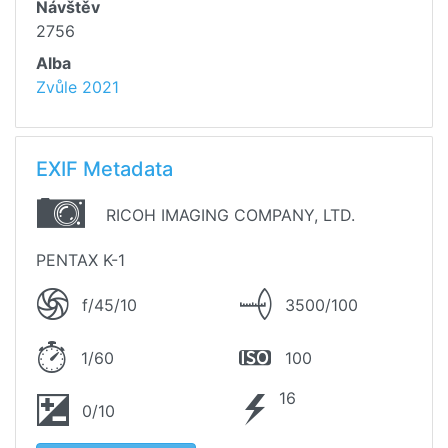
Návštěv
2756
Alba
Zvůle 2021
EXIF Metadata
RICOH IMAGING COMPANY, LTD.
PENTAX K-1
f/45/10
3500/100
1/60
100
16
0/10