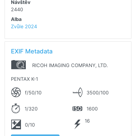
Návštěv
2440
Alba
Zvůle 2024
EXIF Metadata
RICOH IMAGING COMPANY, LTD.
PENTAX K-1
f/50/10
3500/100
1/320
1600
16
0/10