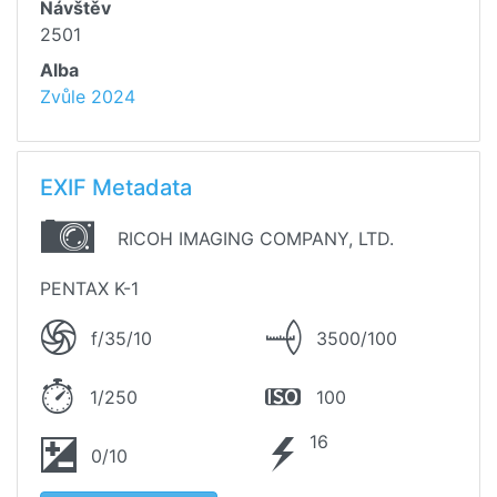
Návštěv
2501
Alba
Zvůle 2024
EXIF Metadata
RICOH IMAGING COMPANY, LTD.
PENTAX K-1
f/35/10
3500/100
1/250
100
16
0/10